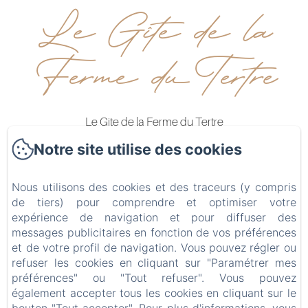
Le Gîte de la
Ferme du Tertre
Le Gite de la Ferme du Tertre
501 rue de fressain
Notre site utilise des cookies
59234 - Villers au Tertre
0680434863
Nous utilisons des cookies et des traceurs (y compris
de tiers) pour comprendre et optimiser votre
Contactez nous
expérience de navigation et pour diffuser des
messages publicitaires en fonction de vos préférences
Accueil
et de votre profil de navigation. Vous pouvez régler ou
Hébergements
refuser les cookies en cliquant sur "Paramétrer mes
Bien-être
préférences" ou "Tout refuser". Vous pouvez
également accepter tous les cookies en cliquant sur le
Galerie photos