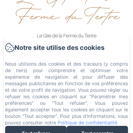
Ferme du Tertre
Le Gite de la Ferme du Tertre
501 rue de fressain
Notre site utilise des cookies
59234 - Villers au Tertre
0680434863
Nous utilisons des cookies et des traceurs (y compris
de tiers) pour comprendre et optimiser votre
Contactez nous
expérience de navigation et pour diffuser des
messages publicitaires en fonction de vos préférences
Accueil
et de votre profil de navigation. Vous pouvez régler ou
Hébergements
refuser les cookies en cliquant sur "Paramétrer mes
Bien-être
préférences" ou "Tout refuser". Vous pouvez
également accepter tous les cookies en cliquant sur le
Galerie photos
bouton "Tout accepter". Pour plus d'informations, vous
Contact
pouvez consulter notre
Politique de confidentialité
.