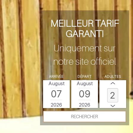
MEILLEUR TARIF
GARANTI
Uniquement sur
notre site officiel
ARRIVÉE
DÉPART
ADULTES
August
August
07
09
2026
2026
RECHERCHER