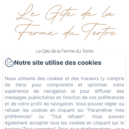
Le Gîte de la
Ferme du Tertre
Le Gite de la Ferme du Tertre
501 rue de fressain
Notre site utilise des cookies
59234 - Villers au Tertre
0680434863
Nous utilisons des cookies et des traceurs (y compris
de tiers) pour comprendre et optimiser votre
Contactez nous
expérience de navigation et pour diffuser des
messages publicitaires en fonction de vos préférences
Accueil
et de votre profil de navigation. Vous pouvez régler ou
Hébergements
refuser les cookies en cliquant sur "Paramétrer mes
Bien-être
préférences" ou "Tout refuser". Vous pouvez
également accepter tous les cookies en cliquant sur le
Galerie photos